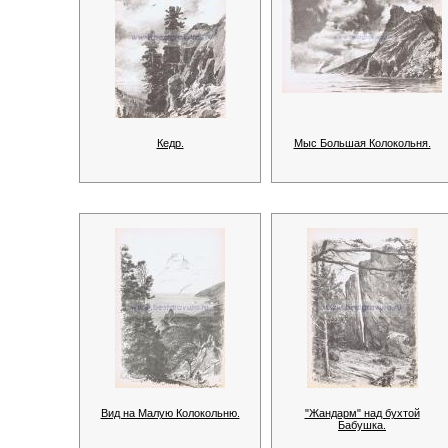
Кедр.
Мыс Большая Колокольня.
Вид на Малую Колокольню.
"Жандарм" над бухтой
Бабушка.