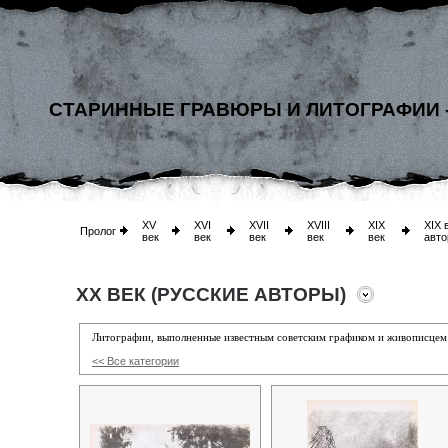
СТАРИННЫЕ ГРАВЮРЫ И ЛИТОГРАФИИ 
XV
XVI
XVII
XVIII
XIX
XIX 
Пролог
век
век
век
век
век
авто
XX ВЕК (РУССКИЕ АВТОРЫ)
Литографии, выполненные известным советским графиком и живописце
<< Все категории