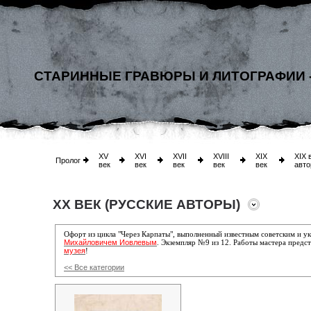
СТАРИННЫЕ ГРАВЮРЫ И ЛИТОГРАФИИ 
XV
XVI
XVII
XVIII
XIX
XIX 
Пролог
век
век
век
век
век
авто
XX ВЕК (РУССКИЕ АВТОРЫ)
Офорт из цикла "Через Карпаты", выполненный известным советским и
Михайловичем Иовлевым
. Экземпляр №9 из 12. Работы мастера предс
музея
!
<< Все категории