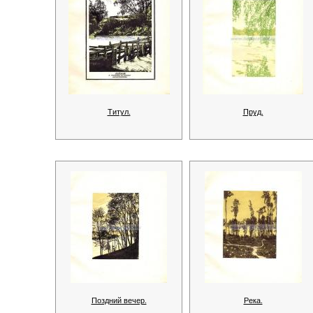
Титул.
Пруд.
Поздний вечер.
Река.