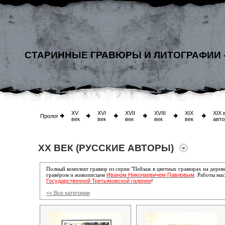
СТАРИННЫЕ ГРАВЮРЫ И ЛИТОГРАФИИ 
XV
XVI
XVII
XVIII
XIX
XIX 
Пролог
век
век
век
век
век
авто
XX ВЕК (РУССКИЕ АВТОРЫ)
Полный комплект гравюр из серии "Пейзаж в цветных гравюрах на дере
Иваном Николаевичем Павловым
гравёром и живописцем
. Работы мас
Государственной Третьяковской галереи
!
<< Все категории