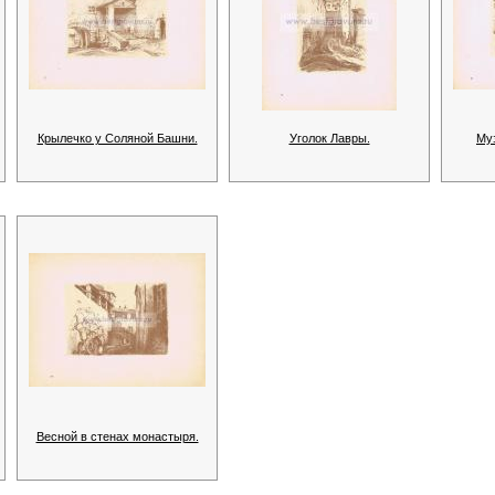
Крылечко у Соляной Башни.
Уголок Лавры.
Муз
Весной в стенах монастыря.