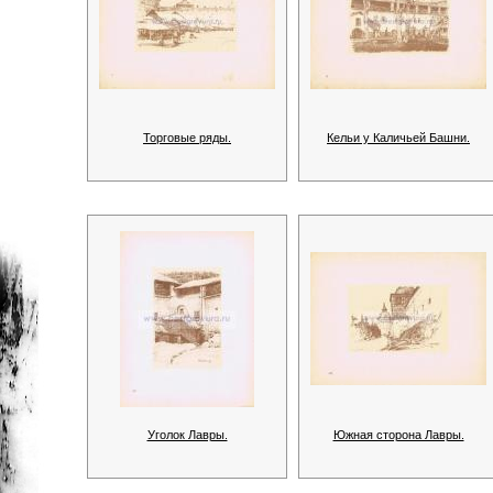
Торговые ряды.
Кельи у Каличьей Башни.
Уголок Лавры.
Южная сторона Лавры.