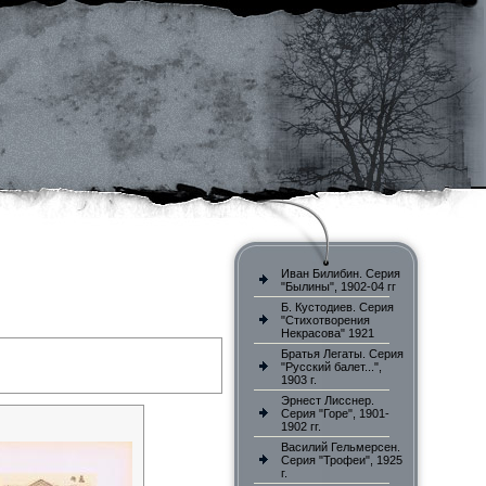
Иван Билибин. Серия
"Былины", 1902-04 гг
Б. Кустодиев. Серия
"Стихотворения
Некрасова" 1921
Братья Легаты. Серия
"Русский балет...",
1903 г.
Эрнест Лисснер.
Серия "Горе", 1901-
1902 гг.
Василий Гельмерсен.
Серия "Трофеи", 1925
г.