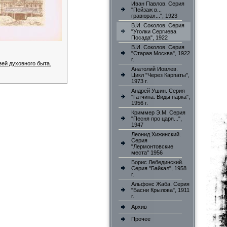
Иван Павлов. Серия
"Пейзаж в...
гравюрах...", 1923
В.И. Соколов. Серия
"Уголки Сергиева
Посада", 1922
В.И. Соколов. Серия
"Старая Москва", 1922
г.
ей духовного быта.
Анатолий Иовлев.
Цикл "Через Карпаты",
1973 г.
Андрей Ушин. Серия
"Гатчина. Виды парка",
1956 г.
Криммер Э.М. Серия
"Песня про царя...",
1947
Леонид Хижинский.
Серия
"Лермонтовские
места" 1956
Борис Лебединский.
Серия "Байкал", 1958
г.
Альфонс Жаба. Серия
"Басни Крылова", 1911
г.
Архив
Прочее