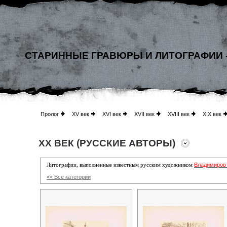
СТАРИННЫЕ ГРАВЮРЫ И ЛИТОГРАФИИ 
Пролог
XV век
XVI век
XVII век
XVIII век
XIX век
XX ВЕК (РУССКИЕ АВТОРЫ)
Владимиров
Литографии, выполненные известным русским художником
<< Все категории