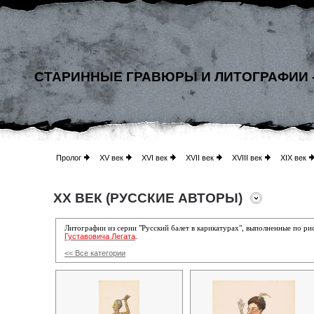
СТАРИННЫЕ ГРАВЮРЫ И ЛИТОГРАФИИ 
Пролог
XV век
XVI век
XVII век
XVIII век
XIX век
XX ВЕК (РУССКИЕ АВТОРЫ)
Литографии из серии "Русский балет в карикатурах", выполненные по р
Густавовича Легата
.
<< Все категории