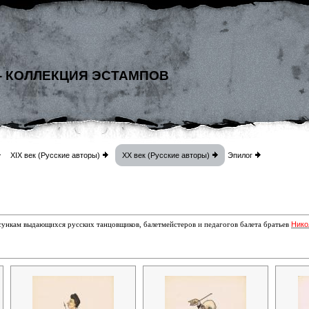
- КОЛЛЕКЦИЯ ЭСТАМПОВ
XIX век (Русские авторы)
XX век (Русские авторы)
Эпилог
Нико
исункам выдающихся русских танцовщиков, балетмейстеров и педагогов балета братьев