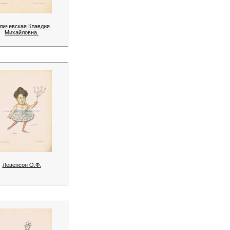
личевская Клавдия
Михайловна.
Левенсон О.Ф.