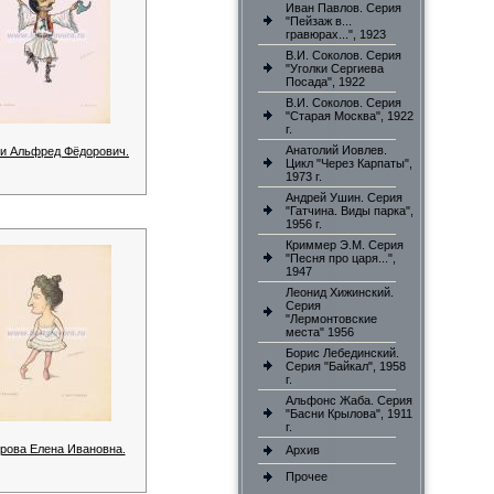
Иван Павлов. Серия
"Пейзаж в...
гравюрах...", 1923
В.И. Соколов. Серия
"Уголки Сергиева
Посада", 1922
В.И. Соколов. Серия
"Старая Москва", 1922
г.
Анатолий Иовлев.
и Альфред Фёдорович.
Цикл "Через Карпаты",
1973 г.
Андрей Ушин. Серия
"Гатчина. Виды парка",
1956 г.
Криммер Э.М. Серия
"Песня про царя...",
1947
Леонид Хижинский.
Серия
"Лермонтовские
места" 1956
Борис Лебединский.
Серия "Байкал", 1958
г.
Альфонс Жаба. Серия
"Басни Крылова", 1911
г.
рова Елена Ивановна.
Архив
Прочее