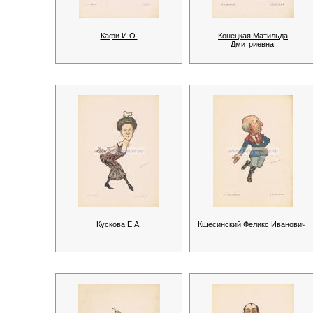
Кафи И.О.
Конецкая Матильда
Дмитриевна.
Кускова Е.А.
Кшесинский Феликс Иванович.