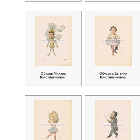
Обухов Михаил
Обухова Евгения
Константинович.
Константиновна.