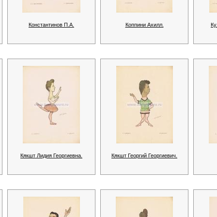
Константинов П.А.
Коппини Ахилл.
Ку
Кякшт Лидия Георгиевна.
Кякшт Георгий Георгиевич.