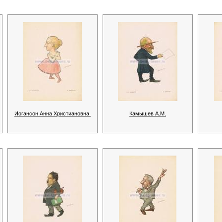
Иогансон Анна Христиановна.
Камышев А.М.