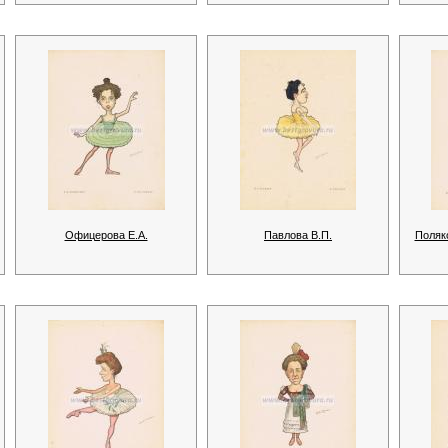
Офицерова Е.А.
Павлова В.П.
Поляк