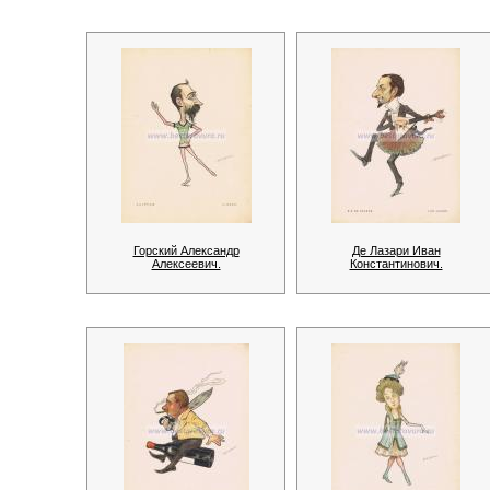
Горский Александр
Де Лазари Иван
Алексеевич.
Константинович.