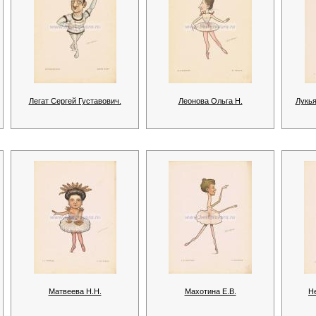
Легат Сергей Густавович.
Леонова Ольга Н.
Лукья
Матвеева Н.Н.
Махотина Е.В.
Н