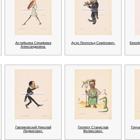
Астафьева Серафима
Ауэр Леопольд Семёнович.
Бекеф
Александровна.
Гавликовский Николай
Гиллерт Станислав
Гонча
Людвигович.
Феликсович.