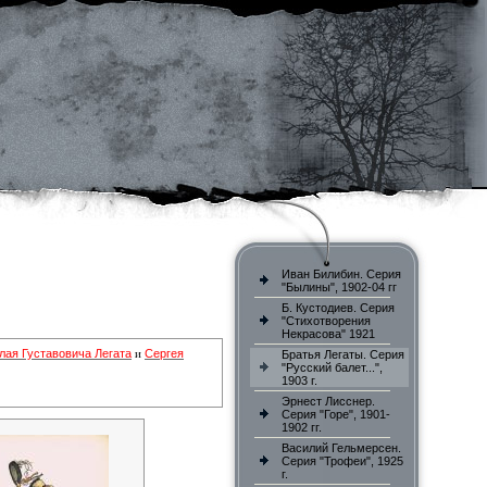
Иван Билибин. Серия
"Былины", 1902-04 гг
Б. Кустодиев. Серия
"Стихотворения
Некрасова" 1921
лая Густавовича Легата
Сергея
и
Братья Легаты. Серия
"Русский балет...",
1903 г.
Эрнест Лисснер.
Серия "Горе", 1901-
1902 гг.
Василий Гельмерсен.
Серия "Трофеи", 1925
г.