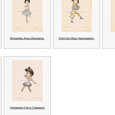
Фонарёва Анна Ивановна.
Хлюстин Иван Николаевич.
Чумакова Ольга Савишна.