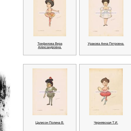
Трефилова Вера
Уракова Анна Петровна.
Александровна.
Цалисон Полина В.
Чернявская Т.И.