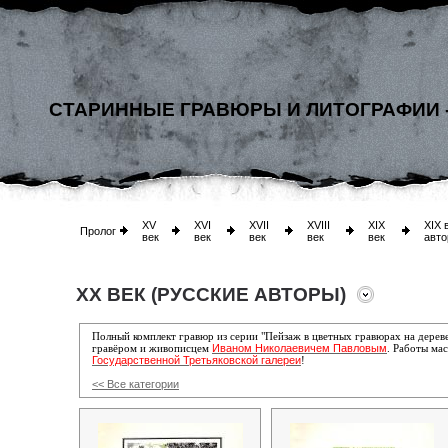
СТАРИННЫЕ ГРАВЮРЫ И ЛИТОГРАФИИ 
XV
XVI
XVII
XVIII
XIX
XIX 
Пролог
век
век
век
век
век
авто
XX ВЕК (РУССКИЕ АВТОРЫ)
Полный комплект гравюр из серии "Пейзаж в цветных гравюрах на дере
Иваном Николаевичем Павловым
гравёром и живописцем
. Работы мас
Государственной Третьяковской галереи
!
<< Все категории