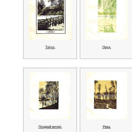
Титул.
Пруд.
Поздний вечер.
Река.