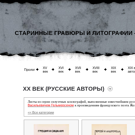
СТАРИННЫЕ ГРАВЮРЫ И ЛИТОГРАФИИ 
XV
XVI
XVII
XVIII
XIX
XIX 
Пролог
век
век
век
век
век
авто
XX ВЕК (РУССКИЕ АВТОРЫ)
Листы из серии силуэтных ксилографий, выполненные известнейшим ру
Васильевичем Гельмерсеном
к произведениям французского поэта Жо
<< Все категории