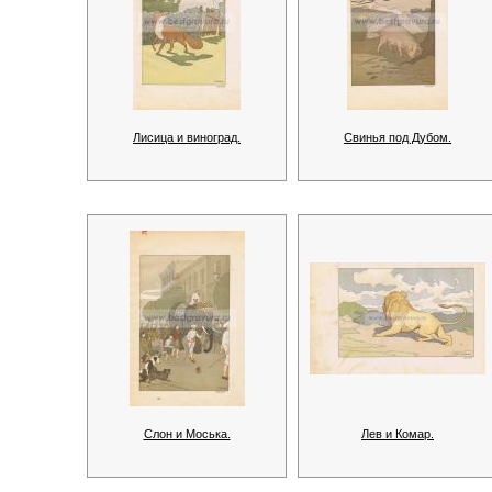
Лисица и виноград.
Свинья под Дубом.
Слон и Моська.
Лев и Комар.