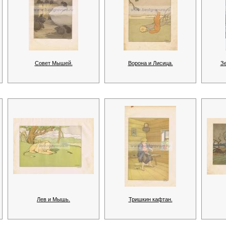
Совет Мышей.
Ворона и Лисица.
Зе
Лев и Мышь.
Тришкин кафтан.