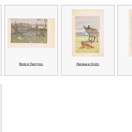
Волк и Пастухи.
Лисица и Осёл.