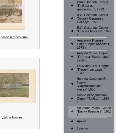
Иван Павлов. Серия
"Пейзаж в...
гравюрах...", 1923
В.И. Соколов. Серия
"Уголки Сергиева
Посада", 1922
В.И. Соколов. Серия
"Старая Москва", 1922
г.
ркало и Обезьяна.
Анатолий Иовлев.
Цикл "Через Карпаты",
1973 г.
Андрей Ушин. Серия
"Гатчина. Виды парка",
1956 г.
Криммер Э.М. Серия
"Песня про царя...",
1947
Леонид Хижинский.
Серия
"Лермонтовские
места" 1956
Борис Лебединский.
Серия "Байкал", 1958
г.
Альфонс Жаба. Серия
"Басни Крылова", 1911
г.
Дуб и Трость.
Архив
Прочее