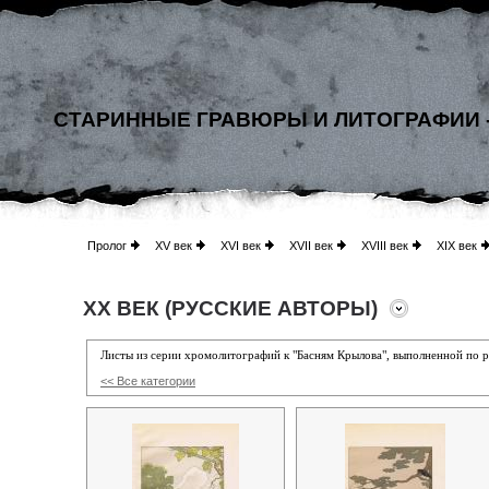
СТАРИННЫЕ ГРАВЮРЫ И ЛИТОГРАФИИ 
Пролог
XV век
XVI век
XVII век
XVIII век
XIX век
XX ВЕК (РУССКИЕ АВТОРЫ)
Листы из серии хромолитографий к "Басням Крылова",
выполненной по р
<< Все категории