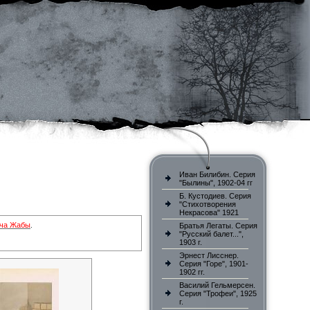
Иван Билибин. Серия
"Былины", 1902-04 гг
Б. Кустодиев. Серия
"Стихотворения
Некрасова" 1921
ича Жабы
.
Братья Легаты. Серия
"Русский балет...",
1903 г.
Эрнест Лисснер.
Серия "Горе", 1901-
1902 гг.
Василий Гельмерсен.
Серия "Трофеи", 1925
г.