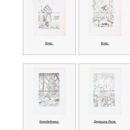
Влас.
Влас.
Коробейники.
Дядюшка Яков.