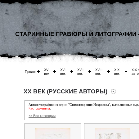
СТАРИННЫЕ ГРАВЮРЫ И ЛИТОГРАФИИ 
XV
XVI
XVII
XVIII
XIX
XIX 
Пролог
век
век
век
век
век
авто
XX ВЕК (РУССКИЕ АВТОРЫ)
Автолитографии из серии "Стихотворения Некрасова", выполненные в
Кустодиевым
.
<< Все категории