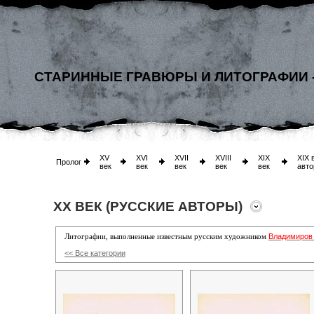
СТАРИННЫЕ ГРАВЮРЫ И ЛИТОГРАФИИ 
XV
XVI
XVII
XVIII
XIX
XIX 
Пролог
век
век
век
век
век
авто
XX ВЕК (РУССКИЕ АВТОРЫ)
Владимиров
Литографии, выполненные известным русским художником
<< Все категории