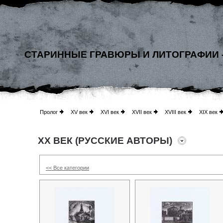
СТАРИННЫЕ ГРАВЮРЫ И ЛИТОГРАФИИ 
Пролог
XV век
XVI век
XVII век
XVIII век
XIX век
XX ВЕК (РУССКИЕ АВТОРЫ)
<< Все категории