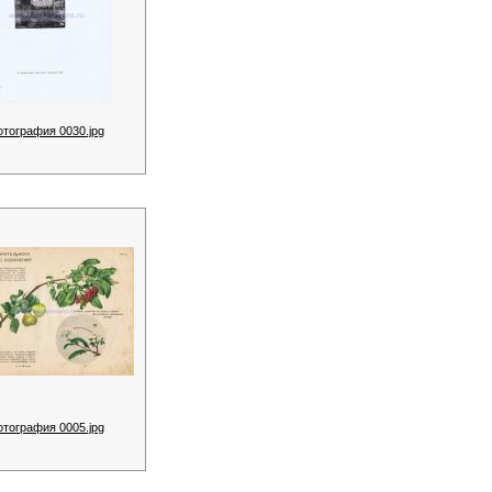
отография 0030.jpg
отография 0005.jpg