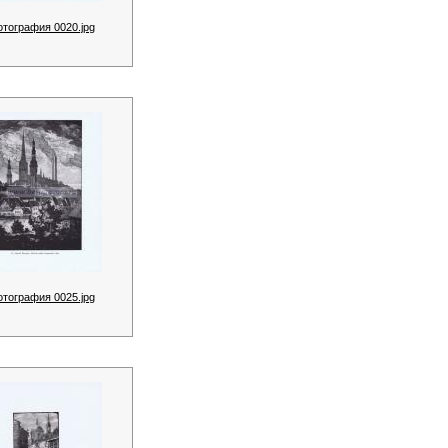
отография 0020.jpg
отография 0025.jpg