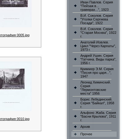
Иван Павлов. Серия
"Пейзаж в...
гравюрах...", 1923
В.И. Соколов. Серия
"Уголки Сергиева
Посада", 1922
В.И. Соколов. Серия
"Старая Москва", 1922
отография 0005.jpg
г.
Анатолий Иовлев.
Цикл "Через Карпаты",
1973 г.
Андрей Ушин. Серия
"Гатчина. Виды парка",
1956 г.
Криммер Э.М. Серия
"Песня про царя...",
1947
Леонид Хижинский.
Серия
"Лермонтовские
места" 1956
Борис Лебединский.
Серия "Байкал", 1958
г.
Альфонс Жаба. Серия
"Басни Крылова", 1911
отография 0010.jpg
г.
Архив
Прочее