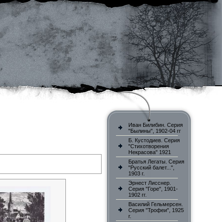
Иван Билибин. Серия
"Былины", 1902-04 гг
Б. Кустодиев. Серия
"Стихотворения
Некрасова" 1921
Братья Легаты. Серия
"Русский балет...",
1903 г.
Эрнест Лисснер.
Серия "Горе", 1901-
1902 гг.
Василий Гельмерсен.
Серия "Трофеи", 1925
г.