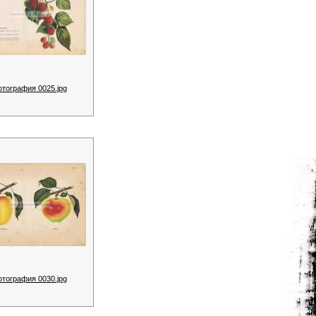
отография 0025.jpg
отография 0030.jpg