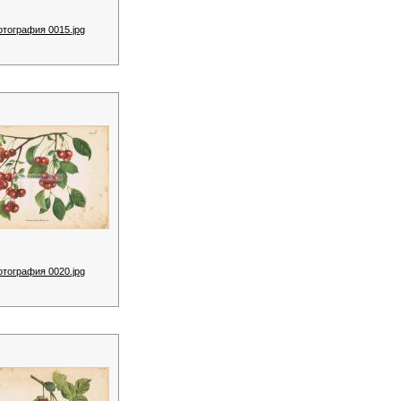
отография 0015.jpg
отография 0020.jpg