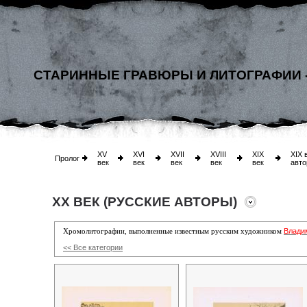
СТАРИННЫЕ ГРАВЮРЫ И ЛИТОГРАФИИ 
XV
XVI
XVII
XVIII
XIX
XIX 
Пролог
век
век
век
век
век
авто
XX ВЕК (РУССКИЕ АВТОРЫ)
Влади
Хромолитографии, выполненные известным русским художником
<< Все категории