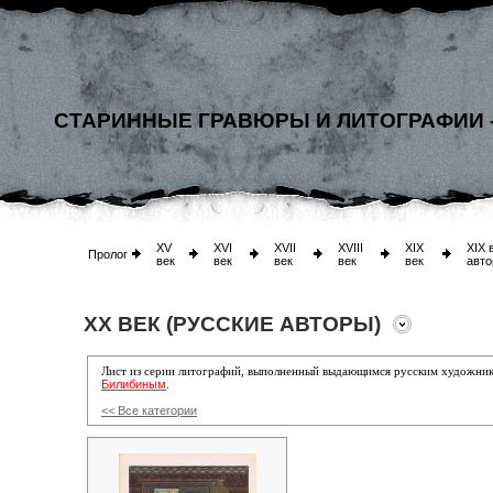
СТАРИННЫЕ ГРАВЮРЫ И ЛИТОГРАФИИ 
XV
XVI
XVII
XVIII
XIX
XIX 
Пролог
век
век
век
век
век
авто
XX ВЕК (РУССКИЕ АВТОРЫ)
Лист из серии литографий, выполненный выдающимся русским художни
Билибиным
.
<< Все категории