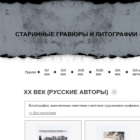
СТАРИННЫЕ ГРАВЮРЫ И ЛИТОГРАФИИ 
XV
XVI
XVII
XVIII
XIX
XIX 
Пролог
век
век
век
век
век
авто
XX ВЕК (РУССКИЕ АВТОРЫ)
Ксилографии, выполненные известным советским художником-графиком
<< Все категории