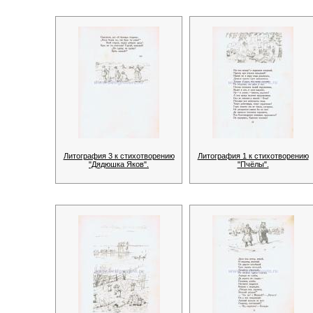
Литография 3 к стихотворению
Литография 1 к стихотворению
"Дядюшка Яков".
"Пчёлы".