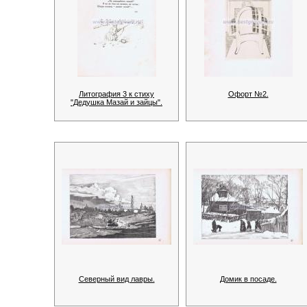
Литография 3 к стиху
Офорт №2.
"Дедушка Мазай и зайцы".
Северный вид лавры.
Домик в посаде.