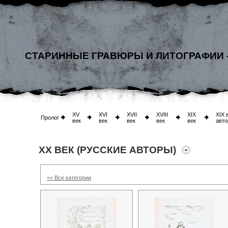
СТАРИННЫЕ ГРАВЮРЫ И ЛИТОГРАФИИ 
XV
XVI
XVII
XVIII
XIX
XIX 
Пролог
век
век
век
век
век
авто
XX ВЕК (РУССКИЕ АВТОРЫ)
<< Все категории