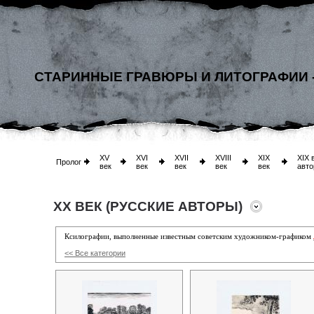
СТАРИННЫЕ ГРАВЮРЫ И ЛИТОГРАФИИ 
XV
XVI
XVII
XVIII
XIX
XIX 
Пролог
век
век
век
век
век
авто
XX ВЕК (РУССКИЕ АВТОРЫ)
Ксилографии, выполненные известным советским художником-графиком
<< Все категории