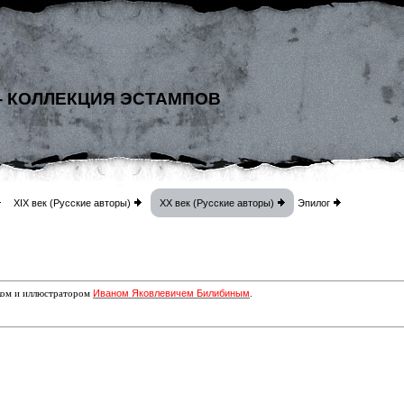
- КОЛЛЕКЦИЯ ЭСТАМПОВ
XIX век (Русские авторы)
XX век (Русские авторы)
Эпилог
Иваном Яковлевичем Билибиным
ком и иллюстратором
.