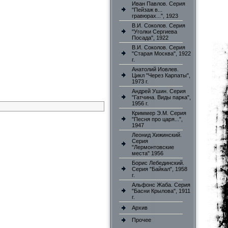
Иван Павлов. Серия
"Пейзаж в...
гравюрах...", 1923
В.И. Соколов. Серия
"Уголки Сергиева
Посада", 1922
В.И. Соколов. Серия
"Старая Москва", 1922
г.
Анатолий Иовлев.
Цикл "Через Карпаты",
1973 г.
Андрей Ушин. Серия
"Гатчина. Виды парка",
1956 г.
Криммер Э.М. Серия
"Песня про царя...",
1947
Леонид Хижинский.
Серия
"Лермонтовские
места" 1956
Борис Лебединский.
Серия "Байкал", 1958
г.
Альфонс Жаба. Серия
"Басни Крылова", 1911
г.
Архив
Прочее