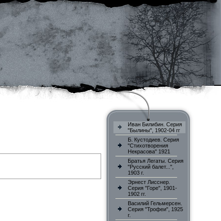
Иван Билибин. Серия
"Былины", 1902-04 гг
Б. Кустодиев. Серия
"Стихотворения
Некрасова" 1921
Братья Легаты. Серия
"Русский балет...",
1903 г.
Эрнест Лисснер.
Серия "Горе", 1901-
1902 гг.
Василий Гельмерсен.
Серия "Трофеи", 1925
г.