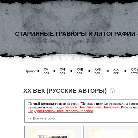
СТАРИННЫЕ ГРАВЮРЫ И ЛИТОГРАФИИ 
XV
XVI
XVII
XVIII
XIX
XIX 
Пролог
век
век
век
век
век
авто
XX ВЕК (РУССКИЕ АВТОРЫ)
Полный комплект гравюр из серии "Пейзаж в цветных гравюрах на дере
Иваном Николаевичем Павловым
гравёром и живописцем
. Работы мас
Государственной Третьяковской галереи
!
<< Все категории