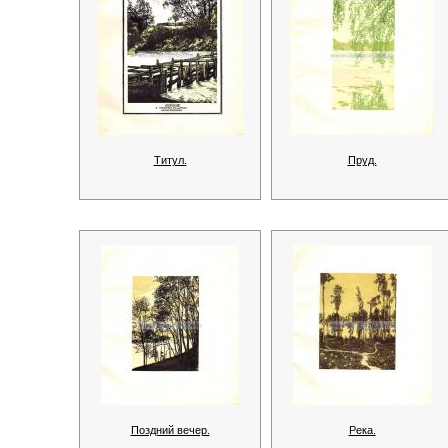
Титул.
Пруд.
Поздний вечер.
Река.