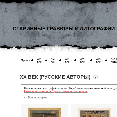
СТАРИННЫЕ ГРАВЮРЫ И ЛИТОГРАФИИ 
XV
XVI
XVII
XVIII
XIX
XIX 
Пролог
век
век
век
век
век
авто
XX ВЕК (РУССКИЕ АВТОРЫ)
Полная серия литографий к сказке "Горе", выполненная известнейшим 
Николаем-Иоганном Эрнестовичем Лисснером
.
<< Все категории