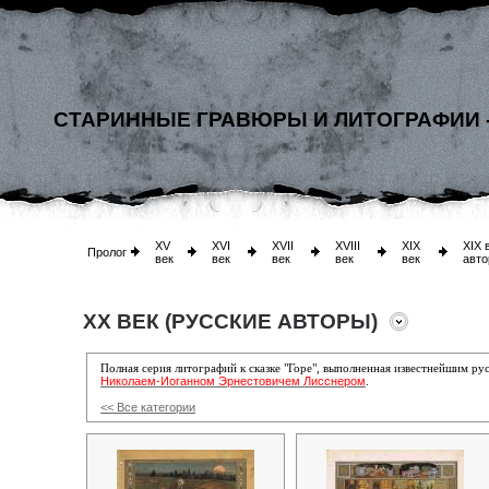
СТАРИННЫЕ ГРАВЮРЫ И ЛИТОГРАФИИ 
XV
XVI
XVII
XVIII
XIX
XIX 
Пролог
век
век
век
век
век
авто
XX ВЕК (РУССКИЕ АВТОРЫ)
Полная серия литографий к сказке "Горе", выполненная известнейшим 
Николаем-Иоганном Эрнестовичем Лисснером
.
<< Все категории