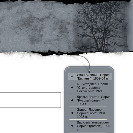
Иван Билибин. Серия
"Былины", 1902-04 гг
Б. Кустодиев. Серия
"Стихотворения
Некрасова" 1921
Братья Легаты. Серия
"Русский балет...",
1903 г.
Эрнест Лисснер.
Серия "Горе", 1901-
1902 гг.
Василий Гельмерсен.
Серия "Трофеи", 1925
г.