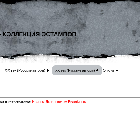
- КОЛЛЕКЦИЯ ЭСТАМПОВ
XIX век (Русские авторы)
XX век (Русские авторы)
Эпилог
Иваном Яковлевичем Билибиным
ком и иллюстратором
.