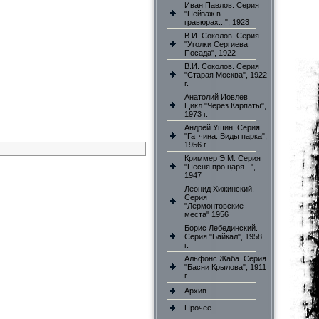
Иван Павлов. Серия
"Пейзаж в...
гравюрах...", 1923
В.И. Соколов. Серия
"Уголки Сергиева
Посада", 1922
В.И. Соколов. Серия
"Старая Москва", 1922
г.
Анатолий Иовлев.
Цикл "Через Карпаты",
1973 г.
Андрей Ушин. Серия
"Гатчина. Виды парка",
1956 г.
Криммер Э.М. Серия
"Песня про царя...",
1947
Леонид Хижинский.
Серия
"Лермонтовские
места" 1956
Борис Лебединский.
Серия "Байкал", 1958
г.
Альфонс Жаба. Серия
"Басни Крылова", 1911
г.
Архив
Прочее