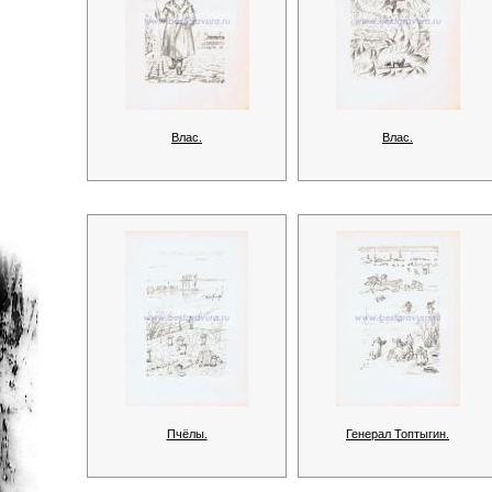
Влас.
Влас.
Пчёлы.
Генерал Топтыгин.