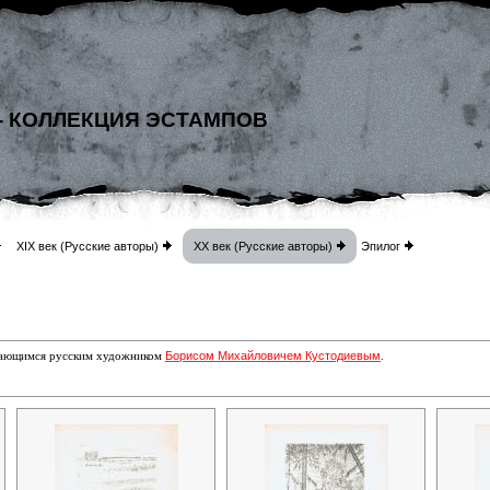
- КОЛЛЕКЦИЯ ЭСТАМПОВ
XIX век (Русские авторы)
XX век (Русские авторы)
Эпилог
Борисом Михайловичем Кустодиевым
ыдающимся русским художником
.