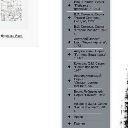
Иван Павлов. Серия
"Пейзаж в...
гравюрах...", 1923
В.И. Соколов. Серия
"Уголки Сергиева
Посада", 1922
В.И. Соколов. Серия
"Старая Москва", 1922
г.
Дядюшка Яков.
Анатолий Иовлев.
Цикл "Через Карпаты",
1973 г.
Андрей Ушин. Серия
"Гатчина. Виды парка",
1956 г.
Криммер Э.М. Серия
"Песня про царя...",
1947
Леонид Хижинский.
Серия
"Лермонтовские
места" 1956
Борис Лебединский.
Серия "Байкал", 1958
г.
Альфонс Жаба. Серия
"Басни Крылова", 1911
г.
Архив
Прочее