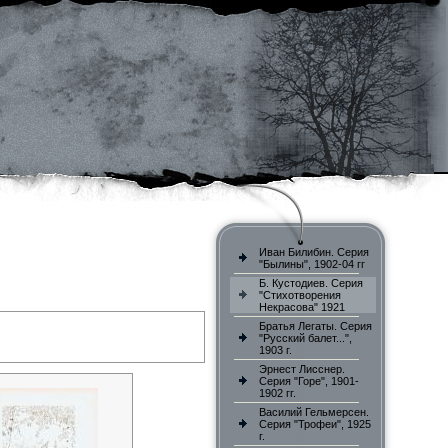
Иван Билибин. Серия
"Былины", 1902-04 гг
Б. Кустодиев. Серия
"Стихотворения
Некрасова" 1921
Братья Легаты. Серия
"Русский балет...",
1903 г.
Эрнест Лисснер.
Серия "Горе", 1901-
1902 гг.
Василий Гельмерсен.
Серия "Трофеи", 1925
г.