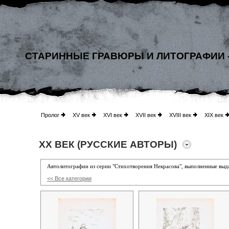
СТАРИННЫЕ ГРАВЮРЫ И ЛИТОГРАФИИ 
Пролог
XV век
XVI век
XVII век
XVIII век
XIX век
XX ВЕК (РУССКИЕ АВТОРЫ)
Автолитографии из серии "Стихотворения Некрасова", выполненные в
<< Все категории