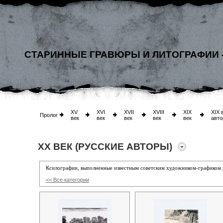
СТАРИННЫЕ ГРАВЮРЫ И ЛИТОГРАФИИ 
XV
XVI
XVII
XVIII
XIX
XIX 
Пролог
век
век
век
век
век
авто
XX ВЕК (РУССКИЕ АВТОРЫ)
Ксилографии, выполненные известным советским художником-графиком
<< Все категории