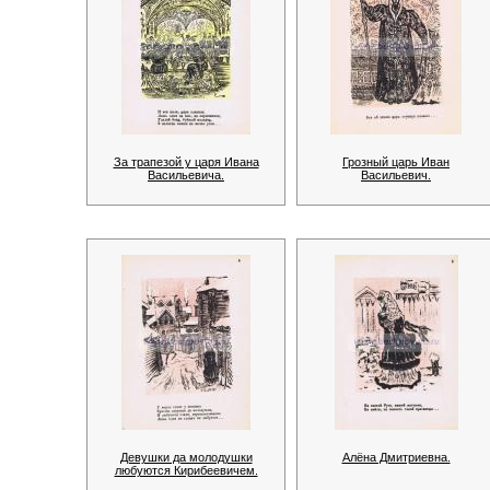
За трапезой у царя Ивана
Грозный царь Иван
Васильевича.
Васильевич.
Девушки да молодушки
Алёна Дмитриевна.
любуются Кирибеевичем.