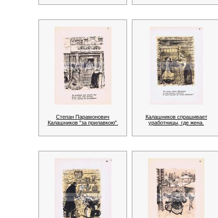
Степан Парамонович
Калашников спрашивает
Калашников "за прилавкою".
уработницы, где жена.