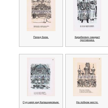
Перед боем.
Кирибеевич ожидает
противника.
Суд царя над Калашниковым.
На лобном месте.