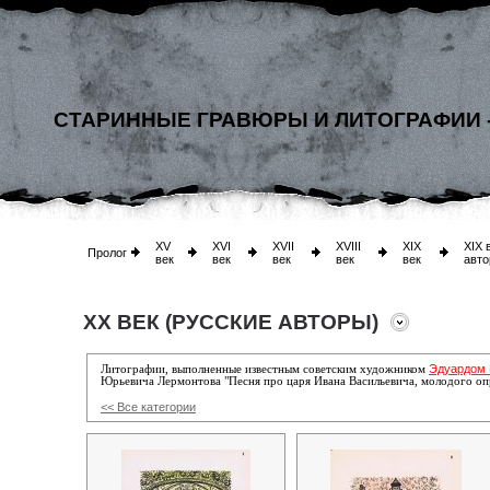
СТАРИННЫЕ ГРАВЮРЫ И ЛИТОГРАФИИ 
XV
XVI
XVII
XVIII
XIX
XIX 
Пролог
век
век
век
век
век
авто
XX ВЕК (РУССКИЕ АВТОРЫ)
Эдуардом
Литографии, выполненные известным советским художником
Юрьевича Лермонтова "Песня про царя Ивана Васильевича, молодого оп
<< Все категории