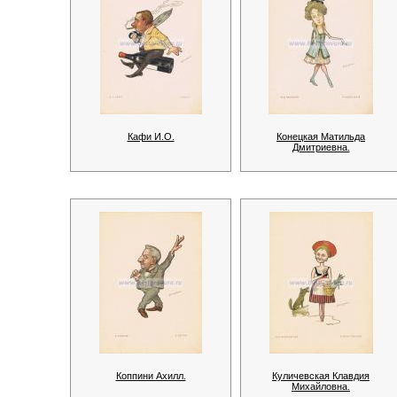
Кафи И.О.
Конецкая Матильда
Дмитриевна.
Коппини Ахилл.
Куличевская Клавдия
Михайловна.