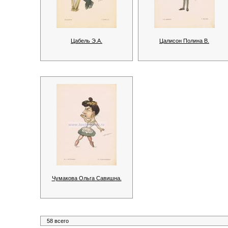
Цабель Э.А.
Цалисон Полина В.
Чумакова Ольга Савишна.
58 всего