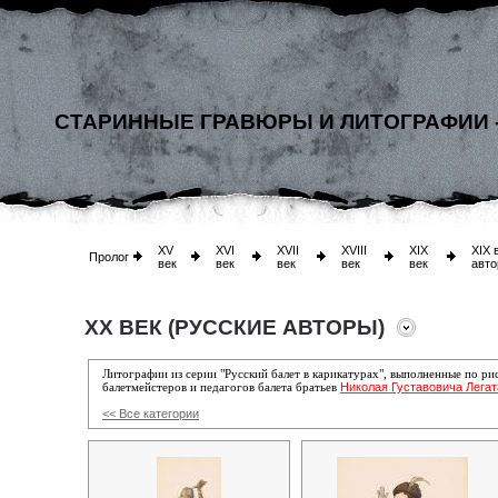
СТАРИННЫЕ ГРАВЮРЫ И ЛИТОГРАФИИ 
XV
XVI
XVII
XVIII
XIX
XIX 
Пролог
век
век
век
век
век
авто
XX ВЕК (РУССКИЕ АВТОРЫ)
Литографии из серии "Русский балет в карикатурах", выполненные по р
Николая Густавовича Легат
балетмейстеров и педагогов балета братьев
<< Все категории