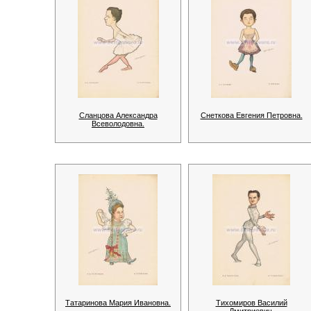
Сланцова Александра
Снеткова Евгения Петровна.
Всеволодовна.
Татаринова Мария Ивановна.
Тихомиров Василий