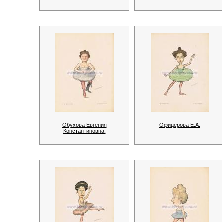
Обухова Евгения
Офицерова Е.А.
Константиновна.