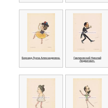
Борхард Луиза Александровна.
Гавликовский Николай
Людвигович.