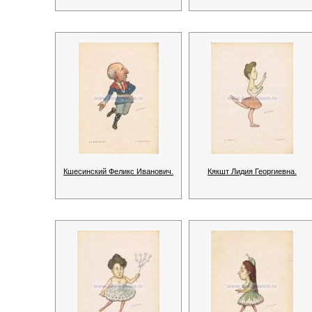
Кшесинский Феликс Иванович.
Кякшт Лидия Георгиевна.