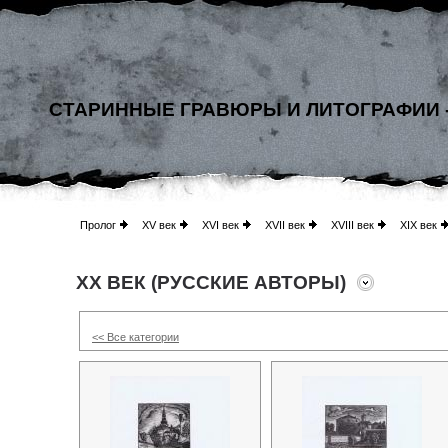
СТАРИННЫЕ ГРАВЮРЫ И ЛИТОГРАФИИ 
Пролог
XV век
XVI век
XVII век
XVIII век
XIX век
XX ВЕК (РУССКИЕ АВТОРЫ)
<< Все категории