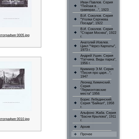
Иван Павлов. Серия
"Пейзаж в...
гравюрах...", 1923
В.И. Соколов. Серия
"Уголки Сергиева
Посада", 1922
В.И. Соколов. Серия
"Старая Москва", 1922
отография 0005.jpg
г.
Анатолий Иовлев.
Цикл "Через Карпаты",
1973 г.
Андрей Ушин. Серия
"Гатчина. Виды парка",
1956 г.
Криммер Э.М. Серия
"Песня про царя...",
1947
Леонид Хижинский.
Серия
"Лермонтовские
места" 1956
Борис Лебединский.
Серия "Байкал", 1958
г.
Альфонс Жаба. Серия
"Басни Крылова", 1911
отография 0010.jpg
г.
Архив
Прочее