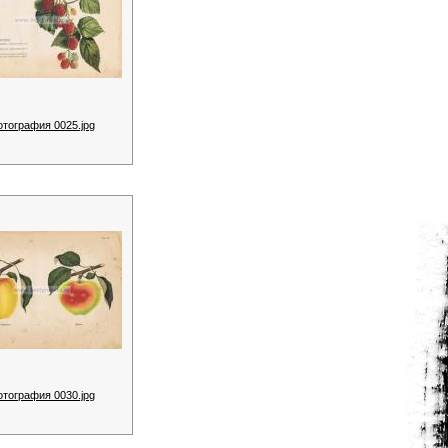
отография 0025.jpg
отография 0030.jpg