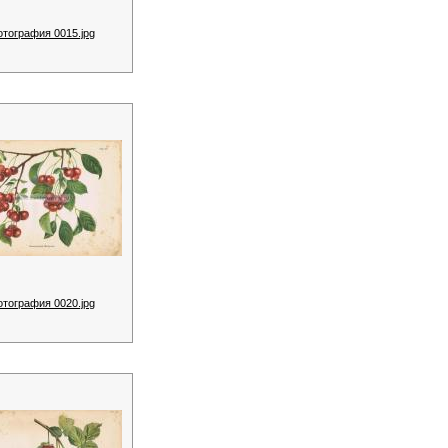
отография 0015.jpg
отография 0020.jpg