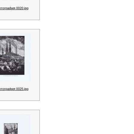
отография 0020.jpg
отография 0025.jpg