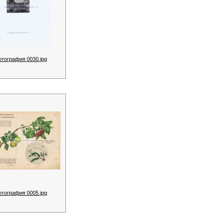
отография 0030.jpg
отография 0005.jpg