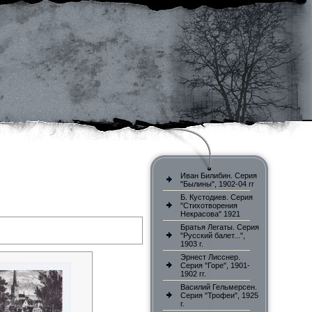
Иван Билибин. Серия
"Былины", 1902-04 гг
Б. Кустодиев. Серия
"Стихотворения
Некрасова" 1921
Братья Легаты. Серия
"Русский балет...",
1903 г.
Эрнест Лисснер.
Серия "Горе", 1901-
1902 гг.
Василий Гельмерсен.
Серия "Трофеи", 1925
г.