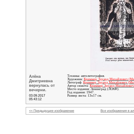
Алёна
Техника: автолитография.
Художник:
Криммер
Эдуард Михайлович (Ме
Дмитриевна
Литограф:
Криммер
Эдуард Михайлович (Ме
вернулась от
Автор сюжета:
Криммер
Эдуард Михайлович
Место издания: Ленинград (ЛОХФ).
вечерни.
Год издания: 1947.
03.09.2017
Размер листа: 13х17 см.
05:43:12
<< Предыдущее изображение
Все изображения в а