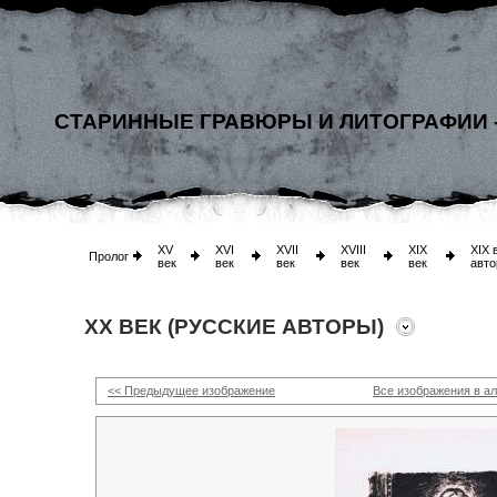
СТАРИННЫЕ ГРАВЮРЫ И ЛИТОГРАФИИ 
XV
XVI
XVII
XVIII
XIX
XIX 
Пролог
век
век
век
век
век
авто
XX ВЕК (РУССКИЕ АВТОРЫ)
<< Предыдущее изображение
Все изображения в а