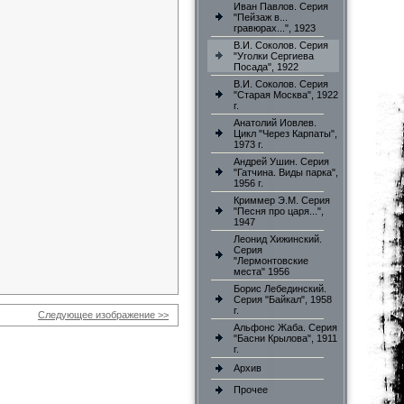
Иван Павлов. Серия
"Пейзаж в...
гравюрах...", 1923
В.И. Соколов. Серия
"Уголки Сергиева
Посада", 1922
В.И. Соколов. Серия
"Старая Москва", 1922
г.
Анатолий Иовлев.
Цикл "Через Карпаты",
1973 г.
Андрей Ушин. Серия
"Гатчина. Виды парка",
1956 г.
Криммер Э.М. Серия
"Песня про царя...",
1947
Леонид Хижинский.
Серия
"Лермонтовские
места" 1956
Борис Лебединский.
Серия "Байкал", 1958
г.
Следующее изображение >>
Альфонс Жаба. Серия
"Басни Крылова", 1911
г.
Архив
Прочее