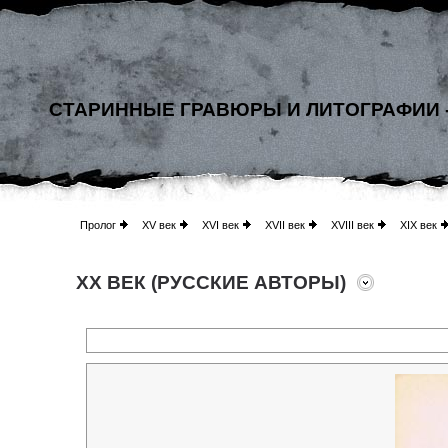
СТАРИННЫЕ ГРАВЮРЫ И ЛИТОГРАФИИ 
Пролог
XV век
XVI век
XVII век
XVIII век
XIX век
XX ВЕК (РУССКИЕ АВТОРЫ)