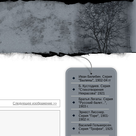
Иван Билибин. Серия
"Былины", 1902-04 гг
Б. Кустодиев. Серия
"Стихотворения
Некрасова" 1921
Братья Легаты. Серия
"Русский балет...",
Следующее изображение >>
1903 г.
Эрнест Лисснер.
Серия "Горе", 1901-
1902 гг.
Василий Гельмерсен.
Серия "Трофеи", 1925
г.