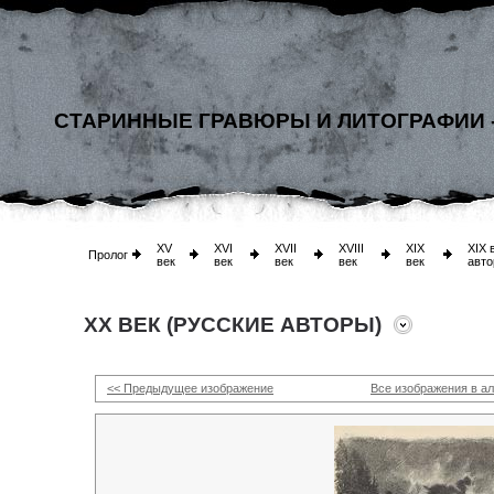
СТАРИННЫЕ ГРАВЮРЫ И ЛИТОГРАФИИ 
XV
XVI
XVII
XVIII
XIX
XIX 
Пролог
век
век
век
век
век
авто
XX ВЕК (РУССКИЕ АВТОРЫ)
<< Предыдущее изображение
Все изображения в а