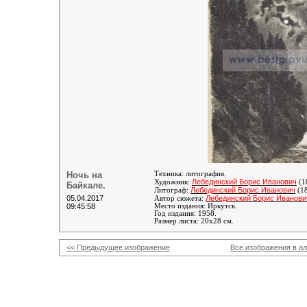
Ночь на
Техника: литография.
Лебединский Борис Иванович
Художник:
(1
Байкале.
Лебединский Борис Иванович
Литограф:
(1
05.04.2017
Лебединский Борис Иванови
Автор сюжета:
09:45:58
Место издания: Иркутск.
Год издания: 1958.
Размер листа: 20х28 см.
<< Предыдущее изображение
Все изображения в а