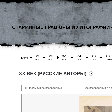
СТАРИННЫЕ ГРАВЮРЫ И ЛИТОГРАФИИ 
XV
XVI
XVII
XVIII
XIX
XIX 
Пролог
век
век
век
век
век
авто
XX ВЕК (РУССКИЕ АВТОРЫ)
<< Предыдущее изображение
Все изображения в а