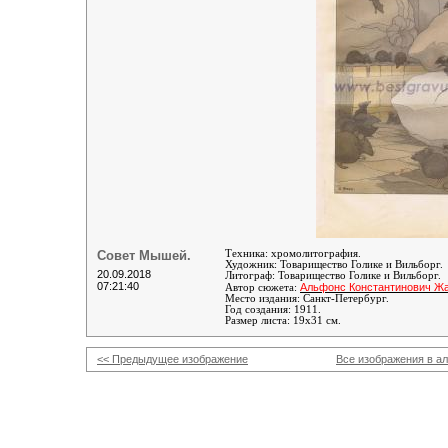
Совет Мышей.
Техника: хромолитография.
Художник: Товарищество Голике и Вильборг.
20.09.2018
Литограф:
Товарищество Голике и Вильборг
.
07:21:40
Альфонс Константинович Ж
Автор сюжета:
Место издания: Санкт-Петербург.
Год создания: 1911.
Размер листа: 19х31 см.
<< Предыдущее изображение
Все изображения в а