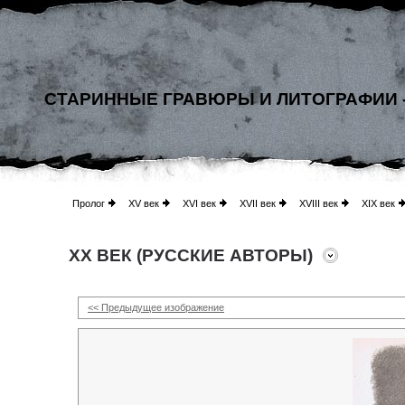
СТАРИННЫЕ ГРАВЮРЫ И ЛИТОГРАФИИ 
Пролог
XV век
XVI век
XVII век
XVIII век
XIX век
XX ВЕК (РУССКИЕ АВТОРЫ)
<< Предыдущее изображение