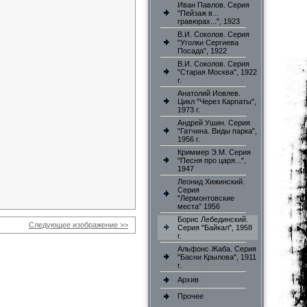
Иван Павлов. Серия
"Пейзаж в...
гравюрах...", 1923
В.И. Соколов. Серия
"Уголки Сергиева
Посада", 1922
В.И. Соколов. Серия
"Старая Москва", 1922
г.
Анатолий Иовлев.
Цикл "Через Карпаты",
1973 г.
Андрей Ушин. Серия
"Гатчина. Виды парка",
1956 г.
Криммер Э.М. Серия
"Песня про царя...",
1947
Леонид Хижинский.
Серия
"Лермонтовские
места" 1956
Борис Лебединский.
Следующее изображение >>
Серия "Байкал", 1958
г.
Альфонс Жаба. Серия
"Басни Крылова", 1911
г.
Архив
Прочее