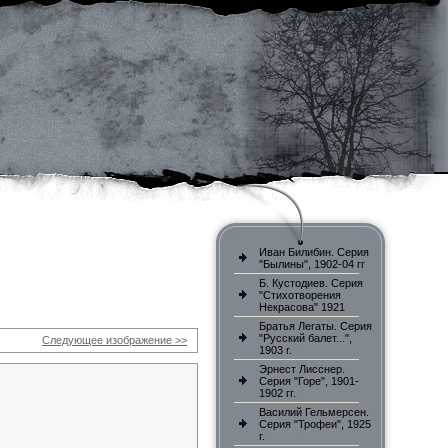
Иван Билибин. Серия
"Былины", 1902-04 гг
Б. Кустодиев. Серия
"Стихотворения
Некрасова" 1921
Братья Легаты. Серия
"Русский балет...",
Следующее изображение >>
1903 г.
Эрнест Лисснер.
Серия "Горе", 1901-
1902 гг.
Василий Гельмерсен.
Серия "Трофеи", 1925
г.