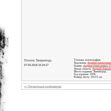
Уголок Зверинца.
Техника: ксилография.
Андрей Алексеев
Художник:
07.04.2018 15:24:27
Андрей Алексеевич 
Гравёр:
Андрей Алекс
Автор сюжета:
Место издания: Ленинград.
Год издания: 1956.
Размер листа: 10х15 см.
<< Предыдущее изображение