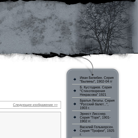
Иван Билибин. Серия
"Былины", 1902-04 гг
Б. Кустодиев. Серия
"Стихотворения
Некрасова" 1921
Братья Легаты. Серия
"Русский балет...",
Следующее изображение >>
1903 г.
Эрнест Лисснер.
Серия "Горе", 1901-
1902 гг.
Василий Гельмерсен.
Серия "Трофеи", 1925
г.