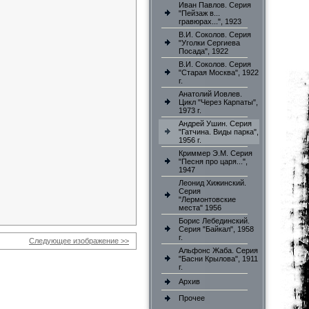
Иван Павлов. Серия
"Пейзаж в...
гравюрах...", 1923
В.И. Соколов. Серия
"Уголки Сергиева
Посада", 1922
В.И. Соколов. Серия
"Старая Москва", 1922
г.
Анатолий Иовлев.
Цикл "Через Карпаты",
1973 г.
Андрей Ушин. Серия
"Гатчина. Виды парка",
1956 г.
Криммер Э.М. Серия
"Песня про царя...",
1947
Леонид Хижинский.
Серия
"Лермонтовские
места" 1956
Борис Лебединский.
Серия "Байкал", 1958
г.
Следующее изображение >>
Альфонс Жаба. Серия
"Басни Крылова", 1911
г.
Архив
Прочее