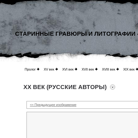
СТАРИННЫЕ ГРАВЮРЫ И ЛИТОГРАФИИ 
Пролог
XV век
XVI век
XVII век
XVIII век
XIX век
XX ВЕК (РУССКИЕ АВТОРЫ)
<< Предыдущее изображение