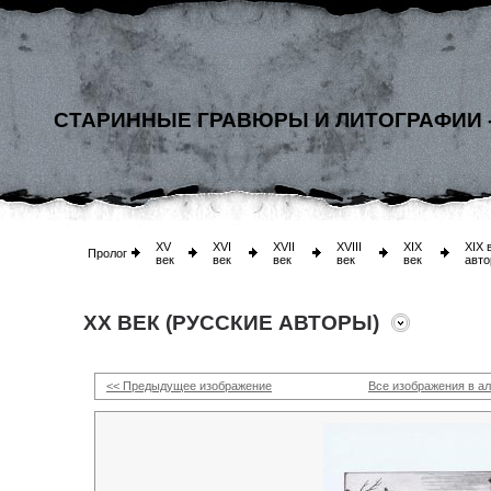
СТАРИННЫЕ ГРАВЮРЫ И ЛИТОГРАФИИ 
XV
XVI
XVII
XVIII
XIX
XIX 
Пролог
век
век
век
век
век
авто
XX ВЕК (РУССКИЕ АВТОРЫ)
<< Предыдущее изображение
Все изображения в а