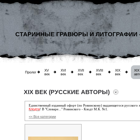
СТАРИННЫЕ ГРАВЮРЫ И ЛИТОГРАФИИ 
XV
XVI
XVII
XVIII
XIX
XIX
Пролог
век
век
век
век
век
авт
XIX ВЕК (РУССКИЕ АВТОРЫ)
Единственный изданный офорт (по Ровинскому) выдающегося русского
Клодта
! В "Словаре..." Ровинского - Клодт М.К. №1.
<< Все категории