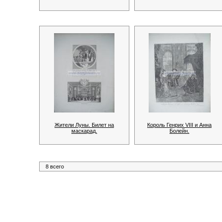
Жители Луны. Билет на
Король Генрих VIII и Анна
маскарад.
Болейн.
8 всего