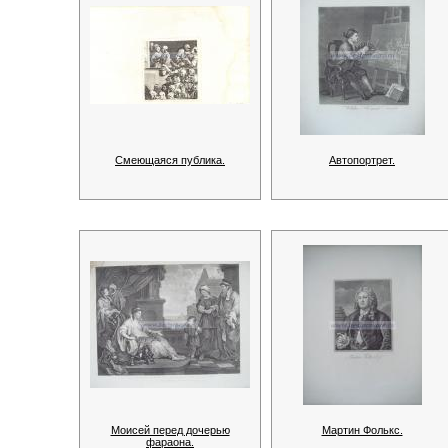
Смеющаяся публика.
Автопортрет.
Моисей перед дочерью
Мартин Фолькс.
фараона.