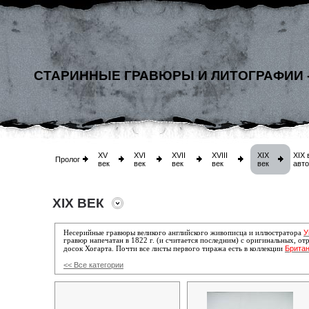
СТАРИННЫЕ ГРАВЮРЫ И ЛИТОГРАФИИ 
XV
XVI
XVII
XVIII
XIX
XIX 
Пролог
век
век
век
век
век
авт
XIX ВЕК
У
Несерийные гравюры великого английского живописца и иллюстратора
гравюр напечатан в 1822 г. (и считается последним) с оригинальных,
от
Британ
досок Хогарта. Почти все листы первого тиража есть в коллекции
<< Все категории