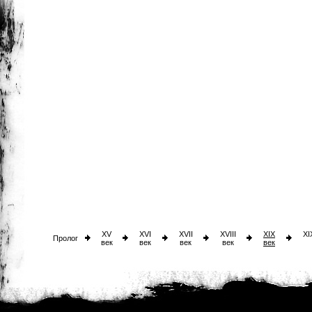
XV
XVI
XVII
XVIII
XIX
XI
Пролог
век
век
век
век
век