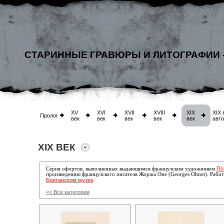
СТАРИННЫЕ ГРАВЮРЫ И ЛИТОГРАФИИ 
XV
XVI
XVII
XVIII
XIX
XIX 
Пролог
век
век
век
век
век
авт
XIX ВЕК
По
Серия офортов, выполненных выдающимся французским художником
произведению французского писателя Жоржа Оне (Georges Ohnet). Работы
Британском музее
.
<< Все категории