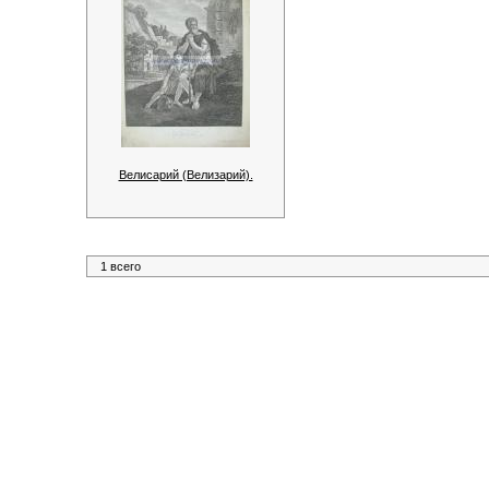
Велисарий (Велизарий).
1 всего