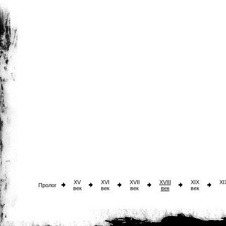
XV
XVI
XVII
XVIII
XIX
XI
Пролог
век
век
век
век
век