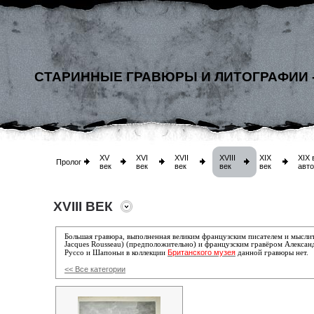
СТАРИННЫЕ ГРАВЮРЫ И ЛИТОГРАФИИ 
XV
XVI
XVII
XVIII
XIX
XIX 
Пролог
век
век
век
век
век
авт
XVIII ВЕК
Большая гравюра, выполненная великим французским писателем и мыслит
Jacques Rousseau) (предположительно) и французским гравёром Алекса
Британского музея
Руссо и Шапоньи
в коллекции
данной гравюры нет.
<< Все категории