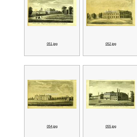
051.jpg
052.jpg
054.jpg
055.jpg