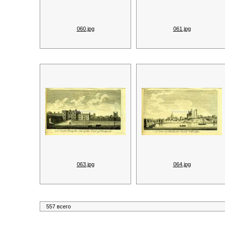
060.jpg
061.jpg
063.jpg
064.jpg
557 всего