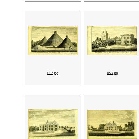
057.jpg
058.jpg