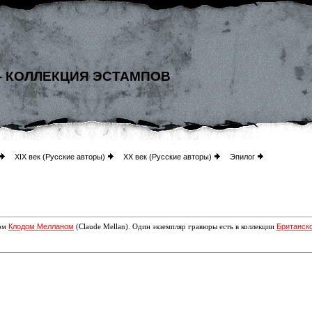
- КОЛЛЕКЦИЯ ЭСТАМПОВ
XIX век (Русские авторы)
XX век (Русские авторы)
Эпилог
Клодом Мелланом
Британск
ром
(Claude Mellan). Один экземпляр гравюры есть в коллекции