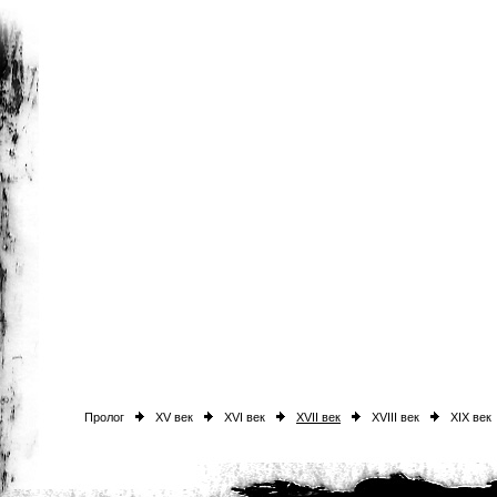
Пролог
XV век
XVI век
XVII век
XVIII век
XIX век