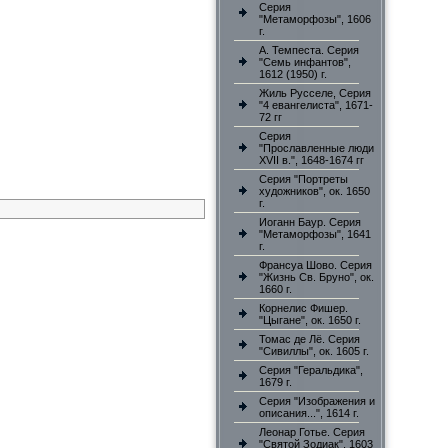
Серия
"Метаморфозы", 1606
г.
А. Темпеста. Серия
"Семь инфантов",
1612 (1950) г.
Жиль Русселе, Серия
"4 евангелиста", 1671-
72 гг
Серия
"Прославленные люди
XVII в.", 1648-1674 гг
Серия "Портреты
художников", ок. 1650
г.
Иоганн Баур. Серия
"Метаморфозы", 1641
г.
Франсуа Шово. Серия
"Жизнь Св. Бруно", ок.
1660 г.
Корнелис Фишер.
"Цыгане", ок. 1650 г.
Томас де Лё. Серия
"Сивиллы", ок. 1605 г.
Серия "Геральдика",
1679 г.
Серия "Изображения и
описания...", 1614 г.
Леонар Готье. Серия
"Святой Зодиак", 1603