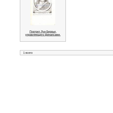
Портрет Луи Беррье,
управляющего финансами.
1 всего