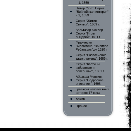
ч.1, 1659 г
Питер Схют. Серия
"Библейская история"
ч.2, 1659 г
Серия "Жития
Святых", 1669 г.
Бальтазар Кюхлер.
Серия "Игры
рыцарей", 1611 г.
Франческо
Вилламена. "Филиппо
Ребальдис",ок 1620 г
Серия "Развлечение
джентльмена", 1686 г.
Серия "Картины
избранные и
описанные", 1691 г.
Абрахам Мунтинг.
Серия "Подробное
описание.", 1696
Гравюры неизвестных
авторов 17 века
Архив
Прочее