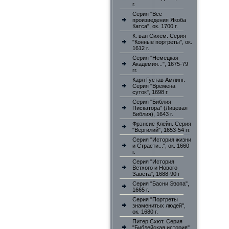
г.
Серия "Все
произведения Якоба
Катса", ок. 1700 г.
К. ван Сихем. Серия
"Конные портреты", ок.
1612 г.
Серия "Немецкая
Академия...", 1675-79
гг.
Карл Густав Амлинг.
Серия "Времена
суток", 1698 г.
Серия "Библия
Пискатора" (Лицевая
Библия), 1643 г.
Фрэнсис Клейн. Серия
"Вергилий", 1653-54 гг.
Серия "История жизни
и Страсти...", ок. 1660
г.
Серия "История
Ветхого и Нового
Завета", 1688-90 г
Серия "Басни Эзопа",
1665 г.
Серия "Портреты
знаменитых людей",
ок. 1680 г.
Питер Схют. Серия
"Библейская история"