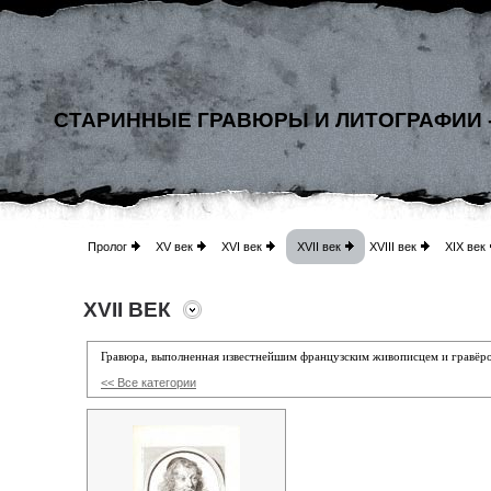
СТАРИННЫЕ ГРАВЮРЫ И ЛИТОГРАФИИ 
Пролог
XV век
XVI век
XVII век
XVIII век
XIX век
XVII ВЕК
Гравюра, выполненная известнейшим французским живописцем и гравё
<< Все категории