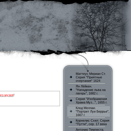
Маттеус Мериан Ст.
Серия "Приятные
очертания" 1624
Ян Лёйкен.
"Нападение льва на
лагерь", 1682 г.
ого музея
!
Серия "Изображения
Храма Муз...", 1655 г.
Клод Меллан.
"Портрет Луи Беррье",
1667 г.
Корнелис Схют. Серия
"Путти", сер. 17 века
Антонио Темпеста.