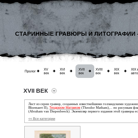
СТАРИННЫЕ ГРАВЮРЫ И ЛИТОГРАФИИ 
XV
XVI
XVII
XVIII
XIX
XIX 
Пролог
век
век
век
век
век
авт
XVII ВЕК
Лист из серии гравюр, созданных известнейшими голландскими художн
Теодором Матамом
Bloemaert II)
,
(Theodor Matham),... по рисункам ф
(Abraham van Diepenbeeck). Экземпляр первого издания этой гравюры ес
<< Все категории