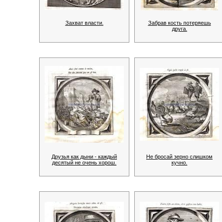
Захват власти.
Забрав кость потеряешь
друга.
Друзья как дыни - каждый
Не бросай зерно слишком
десятый не очень хорош.
кучно.