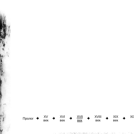
XV
XVI
XVII
XVIII
XIX
XI
Пролог
век
век
век
век
век