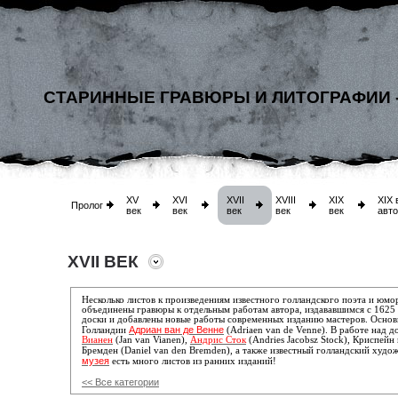
СТАРИННЫЕ ГРАВЮРЫ И ЛИТОГРАФИИ 
XV
XVI
XVII
XVIII
XIX
XIX 
Пролог
век
век
век
век
век
авт
XVII ВЕК
Несколько листов к произведениям известного голландского поэта и юм
объединены гравюры к отдельным работам автора, издававшимся с 1625 
доски и добавлены новые работы современных изданию мастеров. Основ
Адриан ван де Венне
Голландии
(Adriaen van de Venne). В работе над 
Вианен
(Jan van Vianen),
Андрис Сток
(Andries Jacobsz Stock),
Криспейн 
Бремден (Daniel van den Bremden), а также известный голландский худ
музея
есть много листов из ранних изданий!
<< Все категории