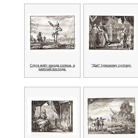
Слуга ждёт захода солнца, а
"Дар" турецкому султану.
рабочий восхода.