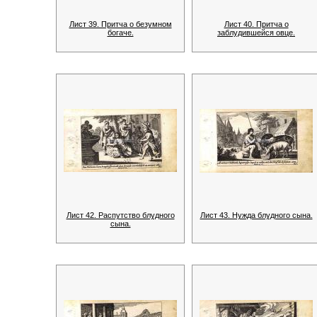
Лист 39. Притча о безумном
Лист 40. Притча о
богаче.
заблудившейся овце.
Лист 42. Распутство блудного
Лист 43. Нужда блудного сына.
сына.