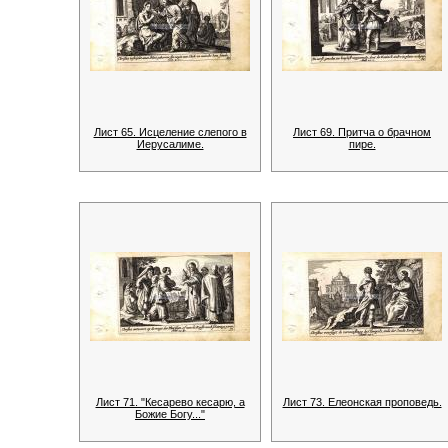
Лист 65. Исцеление слепого в
Лист 69. Притча о брачном
Иерусалиме.
пире.
Лист 71. "Кесарево кесарю, а
Лист 73. Елеонская проповедь.
Божие Богу..."