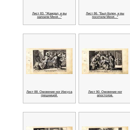
Лист 83. "Жаждал, и вы
Лист 86. "Был болен, и вы
напоили Меня..."
посетили Меня..."
Лист 88. Омовение ног Иисуса
Лист 90. Омовение ног
грешницей.
апостолов.