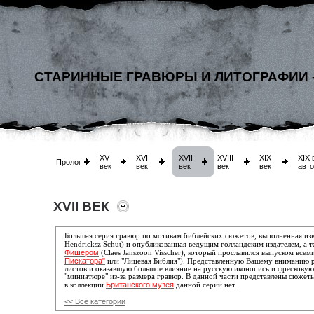
СТАРИННЫЕ ГРАВЮРЫ И ЛИТОГРАФИИ 
XV
XVI
XVII
XVIII
XIX
XIX 
Пролог
век
век
век
век
век
авт
XVII ВЕК
Большая серия гравюр по мотивам библейских сюжетов, выполненная
изв
Hendricksz Schut) и опубликованная
ведущим голландским издателем, а 
Фишером
(Claes Janszoon Visscher)
, который прославился выпуском
всеми
Пискатора"
или "Лицевая Библия")
. Представленную Вашему вниманию р
листов и оказавшую большое влияние на русскую иконопись и фресковую
"миниатюре" из-за размера гравюр. В данной части представлены сюжет
Британского музея
в коллекции
данной серии нет.
<< Все категории