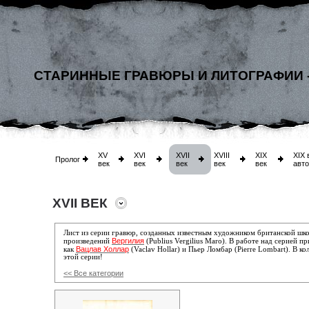
СТАРИННЫЕ ГРАВЮРЫ И ЛИТОГРАФИИ 
XV
XVI
XVII
XVIII
XIX
XIX 
Пролог
век
век
век
век
век
авт
XVII ВЕК
Лист из серии гравюр, созданных известным художником британской шк
Вергилия
произведений
(Publius Vergilius Maro)
. В работе над серией п
Вацлав Холлар
как
(Vaclav Hollar) и
Пьер Ломбар (Pierre Lombart).
В ко
этой серии!
<< Все категории