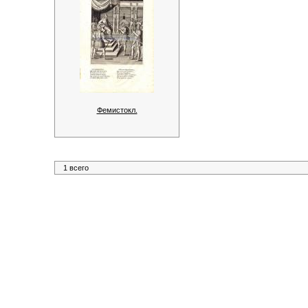
Фемистокл.
1 всего