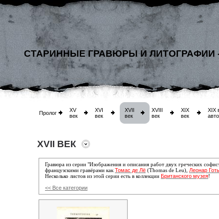
СТАРИННЫЕ ГРАВЮРЫ И ЛИТОГРАФИИ 
XV
XVI
XVII
XVIII
XIX
XIX 
Пролог
век
век
век
век
век
авт
XVII ВЕК
Гравюра из серии "Изображения и описания работ двух греческих софис
Томас де Лё
Леонар Гот
французскими гравёрами как
(Thomas de Leu),
Британского музея
Несколько листов из этой серии есть в коллекции
!
<< Все категории