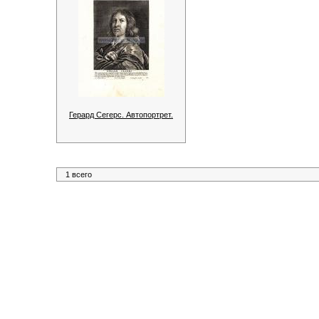
Герард Сегерс. Автопортрет.
1 всего