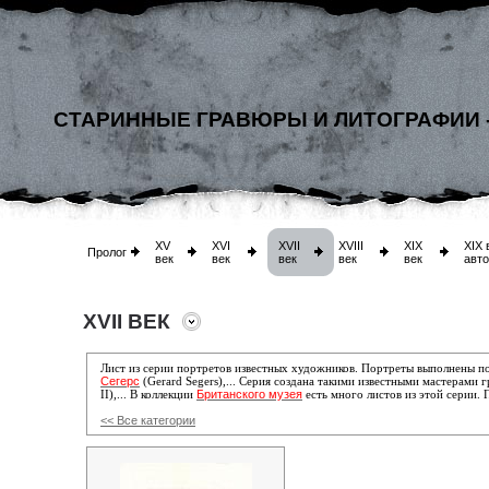
СТАРИННЫЕ ГРАВЮРЫ И ЛИТОГРАФИИ 
XV
XVI
XVII
XVIII
XIX
XIX 
Пролог
век
век
век
век
век
авт
XVII ВЕК
Лист из серии портретов известных художников. Портреты выполнены п
Сегерс
(Gerard Segers),... Серия создана такими известными мастерами 
Британского музея
II),... В коллекции
есть много листов из этой серии. 
<< Все категории