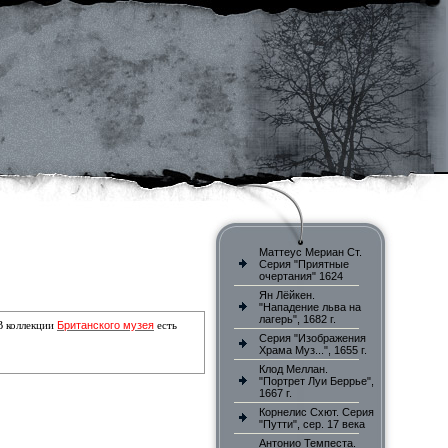
Маттеус Мериан Ст.
Серия "Приятные
очертания" 1624
Ян Лёйкен.
"Нападение льва на
лагерь", 1682 г.
Британского музея
 В коллекции
есть
Серия "Изображения
Храма Муз...", 1655 г.
Клод Меллан.
"Портрет Луи Беррье",
1667 г.
Корнелис Схют. Серия
"Путти", сер. 17 века
Антонио Темпеста.