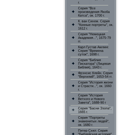
г.
Серия "Все
произведения Якоба
Катса", ок. 1700 г.
К. ван Сихем. Серия
"Конные портреты", ок.
1612 г.
Серия "Немецкая
Академия...", 1675-79
гг.
Карл Густав Амлинг.
Серия "Времена
суток", 1698 г.
Серия "Библия
Пискатора" (Лицевая
Библия), 1643 г.
Фрэнсис Клейн. Серия
"Вергилий", 1653-54 гг.
Серия "История жизни
и Страсти...", ок. 1660
г.
Серия "История
Ветхого и Нового
Завета", 1688-90 г
Серия "Басни Эзопа",
1665 г.
Серия "Портреты
знаменитых людей",
ок. 1680 г.
Питер Схют. Серия
"Библейская история"