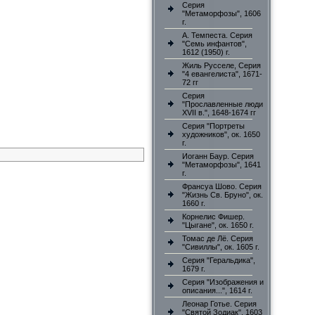
Серия
"Метаморфозы", 1606
г.
А. Темпеста. Серия
"Семь инфантов",
1612 (1950) г.
Жиль Русселе, Серия
"4 евангелиста", 1671-
72 гг
Серия
"Прославленные люди
XVII в.", 1648-1674 гг
Серия "Портреты
художников", ок. 1650
г.
Иоганн Баур. Серия
"Метаморфозы", 1641
г.
Франсуа Шово. Серия
"Жизнь Св. Бруно", ок.
1660 г.
Корнелис Фишер.
"Цыгане", ок. 1650 г.
Томас де Лё. Серия
"Сивиллы", ок. 1605 г.
Серия "Геральдика",
1679 г.
Серия "Изображения и
описания...", 1614 г.
Леонар Готье. Серия
"Святой Зодиак", 1603