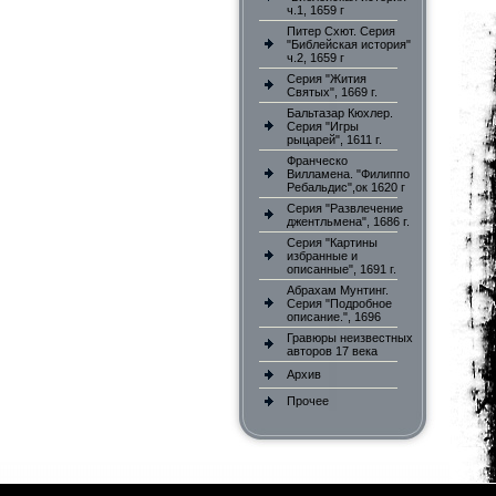
ч.1, 1659 г
Питер Схют. Серия
"Библейская история"
ч.2, 1659 г
Серия "Жития
Святых", 1669 г.
Бальтазар Кюхлер.
Серия "Игры
рыцарей", 1611 г.
Франческо
Вилламена. "Филиппо
Ребальдис",ок 1620 г
Серия "Развлечение
джентльмена", 1686 г.
Серия "Картины
избранные и
описанные", 1691 г.
Абрахам Мунтинг.
Серия "Подробное
описание.", 1696
Гравюры неизвестных
авторов 17 века
Архив
Прочее