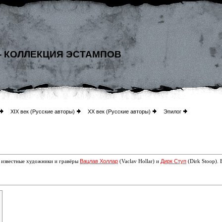
- КОЛЛЕКЦИЯ ЭСТАМПОВ
XIX век (Русские авторы)
XX век (Русские авторы)
Эпилог
Вацлав Холлар
Дирк Ступ
е известные
художники и гравёры
(Vaclav Hollar) и
(Dirk Stoop).