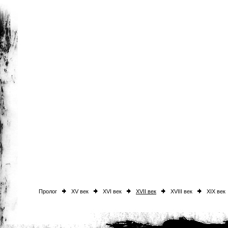
Пролог
XV век
XVI век
XVII век
XVIII век
XIX век