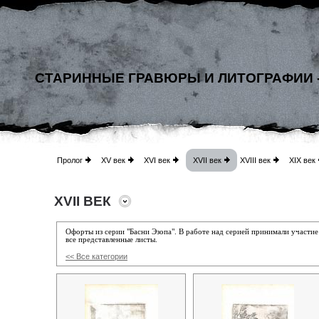
СТАРИННЫЕ ГРАВЮРЫ И ЛИТОГРАФИИ 
Пролог
XV век
XVI век
XVII век
XVIII век
XIX век
XVII ВЕК
Офорты из серии "Басни Эзопа". В работе над серией принимали участи
все представленные листы.
<< Все категории