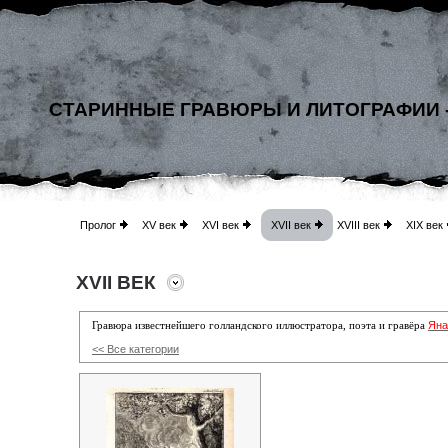
СТАРИННЫЕ ГРАВЮРЫ И ЛИТОГРАФИИ 
Пролог
XV век
XVI век
XVII век
XVIII век
XIX век
XVII ВЕК
Яна
Гравюра известнейшего голландского
иллюстратора, поэта и гравёра
<< Все категории