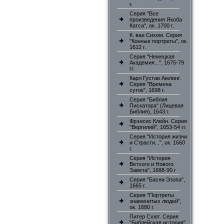
г.
Серия "Все
произведения Якоба
Катса", ок. 1700 г.
К. ван Сихем. Серия
"Конные портреты", ок.
1612 г.
Серия "Немецкая
Академия...", 1675-79
гг.
Карл Густав Амлинг.
Серия "Времена
суток", 1698 г.
Серия "Библия
Пискатора" (Лицевая
Библия), 1643 г.
Фрэнсис Клейн. Серия
"Вергилий", 1653-54 гг.
Серия "История жизни
и Страсти...", ок. 1660
г.
Серия "История
Ветхого и Нового
Завета", 1688-90 г
Серия "Басни Эзопа",
1665 г.
Серия "Портреты
знаменитых людей",
ок. 1680 г.
Питер Схют. Серия
"Библейская история"