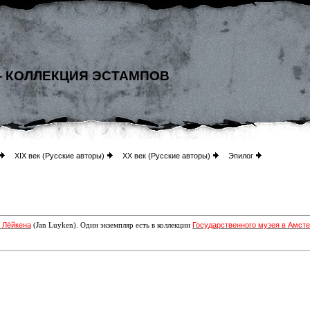
- КОЛЛЕКЦИЯ ЭСТАМПОВ
XIX век (Русские авторы)
XX век (Русские авторы)
Эпилог
 Лёйкена
Государственного музея в Амст
(Jan Luyken). Один экземпляр есть в коллекции