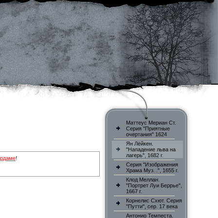
Маттеус Мериан Ст.
Серия "Приятные
очертания" 1624
Ян Лёйкен.
"Нападение льва на
лагерь", 1682 г.
ердаме
!
Серия "Изображения
Храма Муз...", 1655 г.
Клод Меллан.
"Портрет Луи Беррье",
1667 г.
Корнелис Схют. Серия
"Путти", сер. 17 века
Антонио Темпеста.