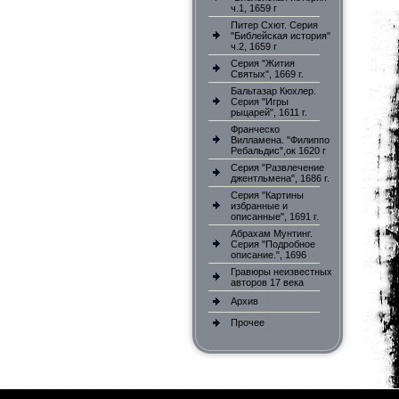
ч.1, 1659 г
Питер Схют. Серия
"Библейская история"
ч.2, 1659 г
Серия "Жития
Святых", 1669 г.
Бальтазар Кюхлер.
Серия "Игры
рыцарей", 1611 г.
Франческо
Вилламена. "Филиппо
Ребальдис",ок 1620 г
Серия "Развлечение
джентльмена", 1686 г.
Серия "Картины
избранные и
описанные", 1691 г.
Абрахам Мунтинг.
Серия "Подробное
описание.", 1696
Гравюры неизвестных
авторов 17 века
Архив
Прочее