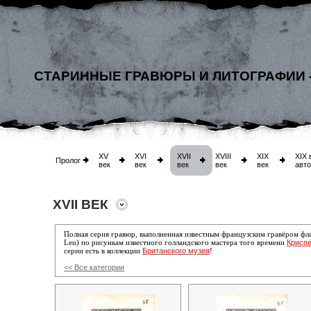
СТАРИННЫЕ ГРАВЮРЫ И ЛИТОГРАФИИ 
XV
XVI
XVII
XVIII
XIX
XIX 
Пролог
век
век
век
век
век
авт
XVII ВЕК
Полная серия гравюр, выполненная известным французским гравёром ф
Криспе
Leu) по рисункам известного голландского мастера того времени
Британского музея
серии есть в коллекции
!
<< Все категории