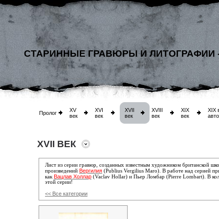
СТАРИННЫЕ ГРАВЮРЫ И ЛИТОГРАФИИ 
XV
XVI
XVII
XVIII
XIX
XIX 
Пролог
век
век
век
век
век
авт
XVII ВЕК
Лист из серии гравюр, созданных известным художником британской шк
Вергилия
произведений
(Publius Vergilius Maro)
. В работе над серией п
Вацлав Холлар
как
(Vaclav Hollar) и
Пьер Ломбар (Pierre Lombart).
В ко
этой серии!
<< Все категории