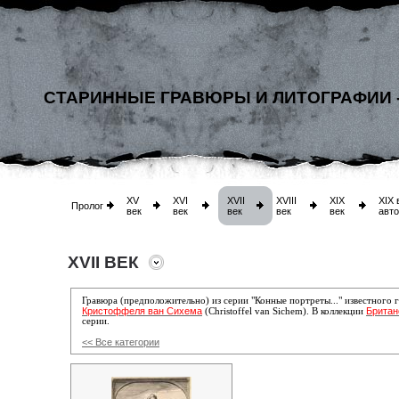
СТАРИННЫЕ ГРАВЮРЫ И ЛИТОГРАФИИ 
XV
XVI
XVII
XVIII
XIX
XIX 
Пролог
век
век
век
век
век
авт
XVII ВЕК
Гравюра (предположительно) из серии "Конные портреты..." известного 
Кристоффеля ван Сихема
Британ
(Christoffel van Sichem). В коллекции
серии.
<< Все категории