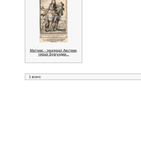
Маттиас - эрцгерцог Австрии,
герцог Бургундии...
1 всего